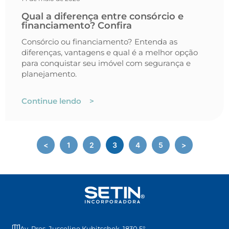
Qual a diferença entre consórcio e
financiamento? Confira
Consórcio ou financiamento? Entenda as
diferenças, vantagens e qual é a melhor opção
para conquistar seu imóvel com segurança e
planejamento.
Continue lendo >
<
1
2
3
4
5
>
Av. Pres. Juscelino Kubitschek, 1830 5°