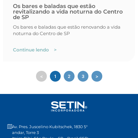
Os bares e baladas que estão
revitalizando a vida noturna do Centro
de SP
Os bares e baladas que estão renovando a vida
noturna do Centro de SP
Continue lendo >
<
1
2
3
>
Av. Pres. Juscelino Kubitschek, 1830 5°
andar, Torre 3