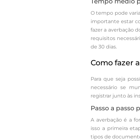
Tempo médio p
O tempo pode varia
importante estar c
fazer a averbação d
requisitos necessár
de 30 dias.
Como fazer a
Para que seja poss
necessário se mu
registrar junto às i
Passo a passo p
A averbação é a for
isso a primeira eta
tipos de documento