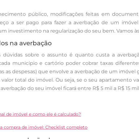
ecimento público, modificações feitas em documen
reço a ser pago para fazer a averbação de um imóvel
m investimento na regularização do seu bem. Vamos às
dos na averbação
s dúvidas sobre o assunto é
quanto custa a averba
cada município e cartório poder cobrar taxas diferente
s as despesas) que envolve a averbação de um imóvel g
 valor total do imóvel. Ou seja, se o seu apartamento v
a averbação do seu imóvel ficará entre R$ 5 mil a R$ 15 mil 
nal de imóvel e como ele é calculado?
 compra de imóvel: Checklist completo