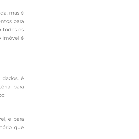
ada, mas é
ontos para
m todos os
o imóvel é
e dados, é
ória para
xo:
el, e para
rtório que