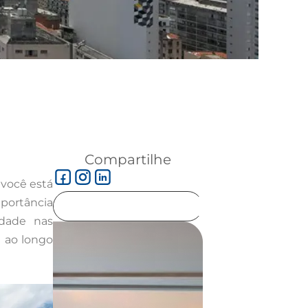
Compartilhe
 você está
portância
idade nas
l ao longo