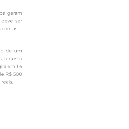
tos geram
 deve ser
 contas:
ção de um
s, o custo
ira em 1 e
ale R$ 500
reais.