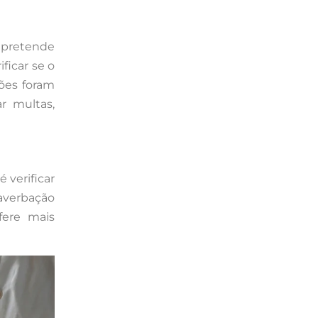
 pretende
ficar se o
ções foram
r multas,
é verificar
averbação
fere mais