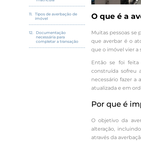
O que é a a
Tipos de averbação de
imóvel
Muitas pessoas se 
Documentação
necessária para
que averbar é o at
completar a transação
que o imóvel vier a s
Então se foi feit
construída sofreu 
necessário fazer a
atualizada e em or
Por que é im
O objetivo da ave
alteração, incluin
através da averbaçã