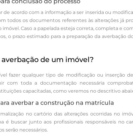
ara conclusão do processo
r de acordo com a informação a ser inserida ou modific
om todos os documentos referentes às alterações já pr
o imóvel. Caso a papelada esteja correta, completa e co
ios, o prazo estimado para a preparação da averbação d
 averbação de um imóvel?
ível fazer qualquer tipo de modificação ou inserção d
nir com toda a documentação necessária comprobat
nstituições capacitadas, como veremos no descritivo abai
ara averbar a construção na matrícula
malização no cartório das alterações ocorridas no imóv
pa é buscar junto aos profissionais responsáveis no ca
s serão necessários.