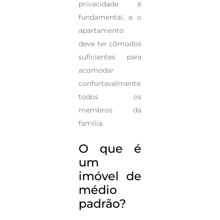
privacidade é
fundamental, e o
apartamento
deve ter cômodos
suficientes para
acomodar
confortavelmente
todos os
membros da
família.
O que é
um
imóvel de
médio
padrão?