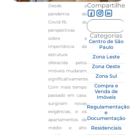
Compartilhe
Desde a
pandemia de
Covid-19, as
perspectivas
Categorias
sobre a
Centro de São
importância da
Paulo
estrutura
Zona Leste
oferecida pelos
Zona Oeste
imóveis mudaram
Zona Sul
significativamente.
Compra e
Com mais tempo
Venda de
passado em casa,
Imóveis
surgiram novas
Regulamentação
exigências, e os
e
Documentação
apartamentos de
médio e alto
Residenciais