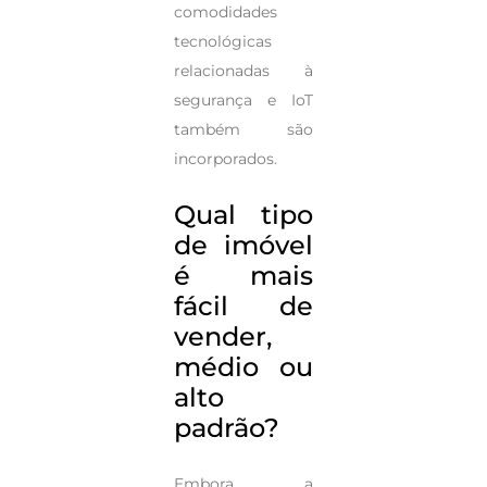
comodidades
tecnológicas
relacionadas à
segurança e IoT
também são
incorporados.
Qual tipo
de imóvel
é mais
fácil de
vender,
médio ou
alto
padrão?
Embora a