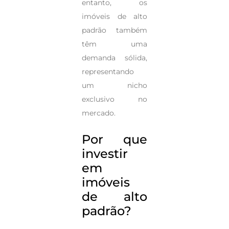
entanto, os
imóveis de alto
padrão também
têm uma
demanda sólida,
representando
um nicho
exclusivo no
mercado.
Por que
investir
em
imóveis
de alto
padrão?