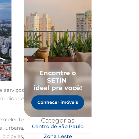
e serviços
omodidade
Categorias
 excelente
Centro de São Paulo
e urbana.
Zona Leste
iclovias,