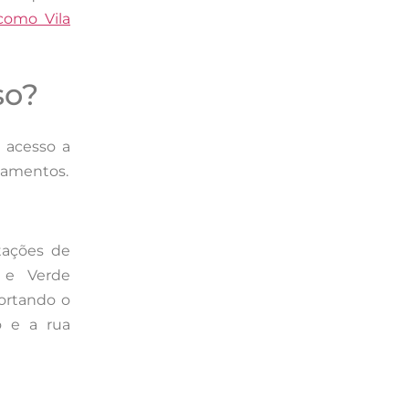
como Vila
so?
l acesso a
ocamentos.
stações de
 e Verde
cortando o
o e a rua