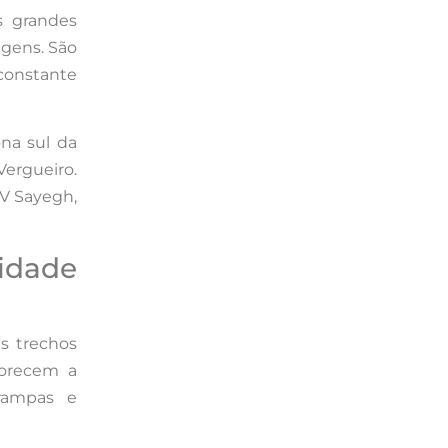
s grandes
agens. São
 constante
na sul da
Vergueiro.
IV Sayegh,
idade
ns trechos
vorecem a
rampas e