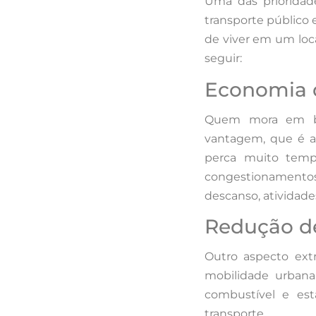
Uma das priorida
transporte público
de viver em um loc
seguir:
Economia 
Quem mora em bai
vantagem, que é a 
perca muito tempo
congestionamento
descanso, atividades
Redução de
Outro aspecto ex
mobilidade urban
combustível e es
transporte.