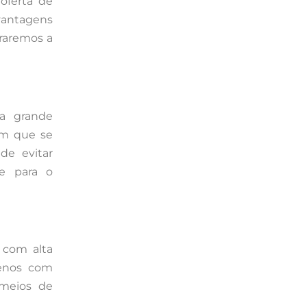
oferta de
 vantagens
traremos a
a grande
em que se
de evitar
re para o
 com alta
menos com
meios de