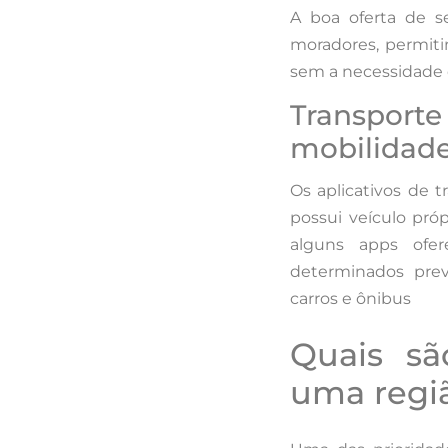
A boa oferta de se
moradores, permiti
sem a necessidade d
Transport
mobilidad
Os aplicativos de 
possui veículo próp
alguns apps ofe
determinados previ
carros e ônibus
Quais s
uma regi