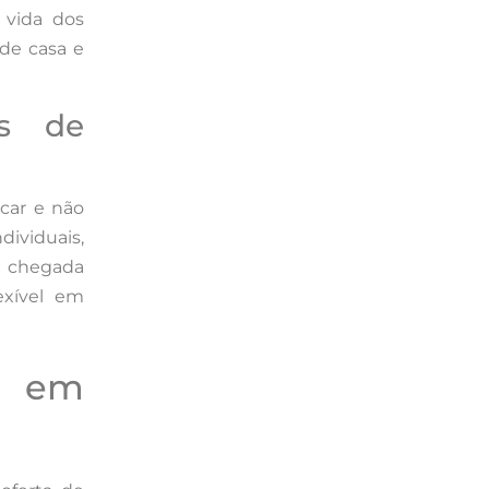
 vida dos
 de casa e
es de
ocar e não
dividuais,
 chegada
exível em
r em