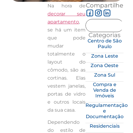
Compartilhe
Na hora de
decorar seu
apartamento
,
se há um item
Categorias
que pode
Centro de São
mudar
Paulo
totalmente o
Zona Leste
layout do
Zona Oeste
cômodo, são as
Zona Sul
cortinas. Elas
Compra e
vestem janelas,
Venda de
portas de vidro
Imóveis
e outros locais
Regulamentação
da sua casa.
e
Documentação
Dependendo
Residenciais
do estilo de