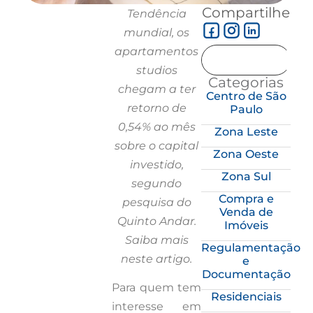
Compartilhe
Tendência
mundial, os
apartamentos
studios
Categorias
chegam a ter
Centro de São
retorno de
Paulo
0,54% ao mês
Zona Leste
sobre o capital
Zona Oeste
investido,
Zona Sul
segundo
Compra e
pesquisa do
Venda de
Quinto Andar.
Imóveis
Saiba mais
Regulamentação
neste artigo.
e
Documentação
Para quem tem
Residenciais
interesse em