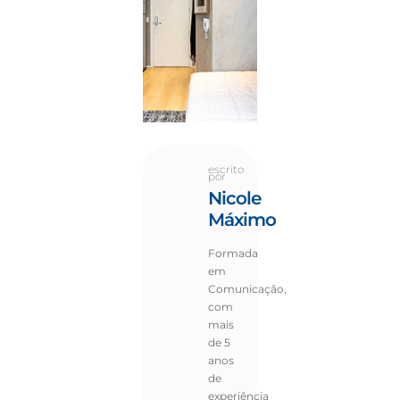
escrito
por
Nicole
Máximo
Formada
em
Comunicação,
com
mais
de 5
anos
de
experiência