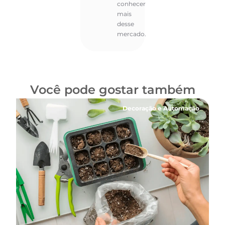
conhecer
mais
desse
mercado.
Você pode gostar também
Decoração e Automação