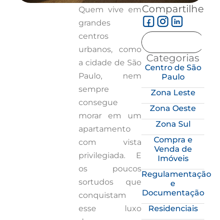
Compartilhe
Quem vive em
grandes
centros
urbanos, como
Categorias
a cidade de São
Centro de São
Paulo, nem
Paulo
sempre
Zona Leste
consegue
Zona Oeste
morar em um
Zona Sul
apartamento
Compra e
com vista
Venda de
privilegiada. E
Imóveis
os poucos
Regulamentação
sortudos que
e
Documentação
conquistam
esse luxo
Residenciais